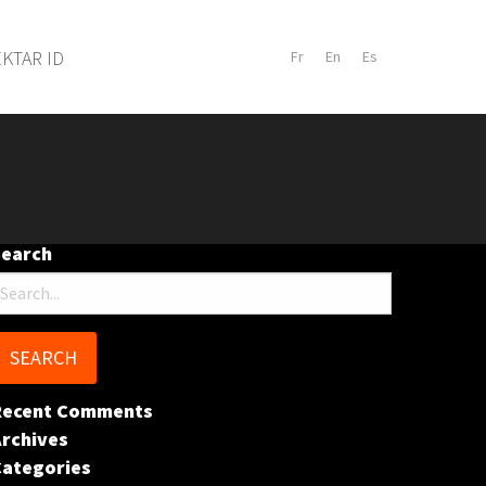
KTAR ID
Search
earch
or:
Recent Comments
rchives
Categories