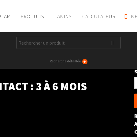
KTAR
PRODUITS
TANINS
CALCULATEUR
NE
+
Recherche détaillée
S
TACT :
3 À 6 MOIS
f
A